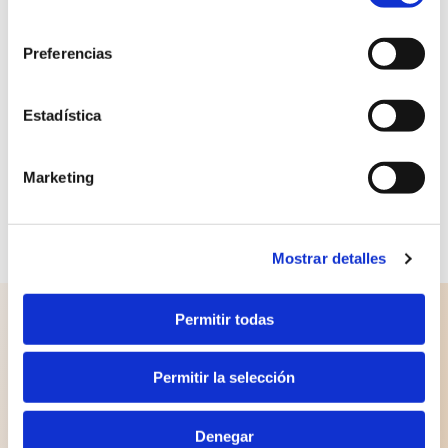
consentimiento
Reduce las citas perdidas con los SMS
Preferencias
de OrisDent.
Estadística
DESCUBRE TODAS LAS
Marketing
VENTAJAS
Mostrar detalles
Permitir todas
Análisis cefalométricos
Permitir la selección
Realiza trazados cefalométricos precisos y
detallados en pocos minutos y planifica los
Denegar