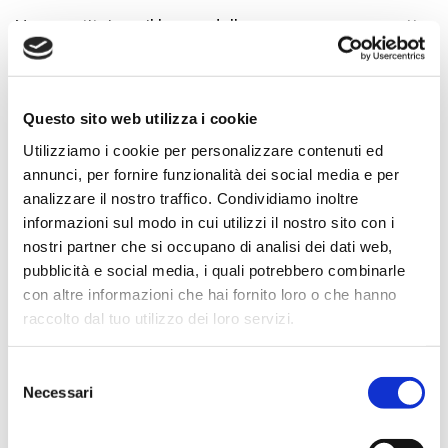
Non sostituisce il lavoro delle persone, ma permette
loro di concentrarsi su ciò che conta davvero: la
relazione con il paziente.
Preparare oggi lo studio
Questo sito web utilizza i cookie
Utilizziamo i cookie per personalizzare contenuti ed
significa lavorare meglio
annunci, per fornire funzionalità dei social media e per
domani
analizzare il nostro traffico. Condividiamo inoltre
informazioni sul modo in cui utilizzi il nostro sito con i
nostri partner che si occupano di analisi dei dati web,
Ogni settembre porta con sé un aumento dell’attività,
pubblicità e social media, i quali potrebbero combinarle
nuove richieste e un’agenda che torna rapidamente a
con altre informazioni che hai fornito loro o che hanno
riempirsi.
raccolto dal tuo utilizzo dei loro servizi.
Arrivare preparati significa affrontare questo periodo
Selezione
con strumenti più efficienti, processi organizzati e
Necessari
del
un team pronto a lavorare al meglio.
consenso