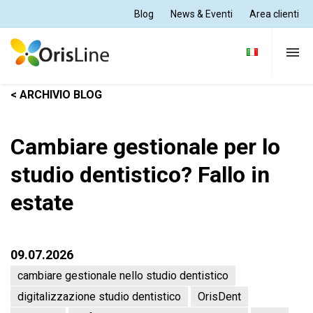
Blog
News & Eventi
Area clienti
< ARCHIVIO BLOG
Per Dentisti
Cambiare gestionale per lo
Per Odontotecnici
studio dentistico? Fallo in
estate
Tutte le soluzioni
Supporto e formazione
09.07.2026
cambiare gestionale nello studio dentistico
Chi siamo
digitalizzazione studio dentistico
OrisDent