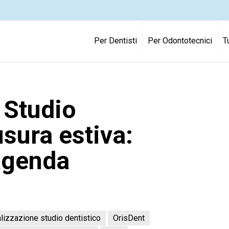
Per Dentisti
Per Odontotecnici
T
 Studio
usura estiva:
agenda
alizzazione studio dentistico
OrisDent