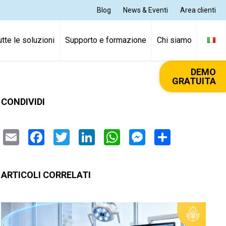
Blog
News & Eventi
Area clienti
utte le soluzioni
Supporto e formazione
Chi siamo
DEMO
GRATUITA
CONDIVIDI
Email
Facebook
Twitter
LinkedIn
WhatsApp
Messenger
Condivi
ARTICOLI CORRELATI