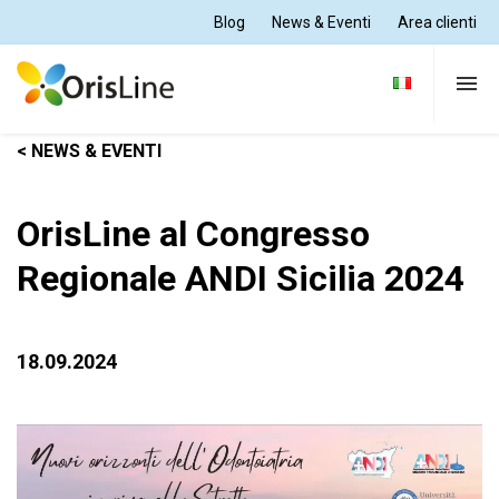
Blog
News & Eventi
Area clienti
< NEWS & EVENTI
Per Dentisti
OrisLine al Congresso
Per Odontotecnici
Regionale ANDI Sicilia 2024
Tutte le soluzioni
18.09.2024
Supporto e formazione
Chi siamo