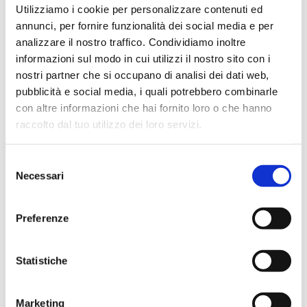
Utilizziamo i cookie per personalizzare contenuti ed
annunci, per fornire funzionalità dei social media e per
analizzare il nostro traffico. Condividiamo inoltre
informazioni sul modo in cui utilizzi il nostro sito con i
nostri partner che si occupano di analisi dei dati web,
pubblicità e social media, i quali potrebbero combinarle
con altre informazioni che hai fornito loro o che hanno
04.08.2026
raccolto dal tuo utilizzo dei loro servizi.
Come archiviare i documenti in modo
Selezione
sicuro
Necessari
del
consenso
compliance odontoiatrica
conservazione documenti
digitali
dematerializzazione
digitalizzazione studio
Preferenze
dentistico
OrisDent
OrisLine
software gestionale
odontoiatrico
Statistiche
Marketing