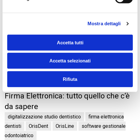
Mostra dettagli
Accetta tutti
Accetta selezionati
Rifiuta
29.07.2026
Firma Elettronica: tutto quello che c’è
da sapere
digitalizzazione studio dentistico
firma elettronica
dentisti
OrisDent
OrisLine
software gestionale
odontoiatrico