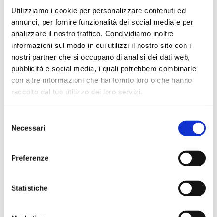
Utilizziamo i cookie per personalizzare contenuti ed
annunci, per fornire funzionalità dei social media e per
analizzare il nostro traffico. Condividiamo inoltre
informazioni sul modo in cui utilizzi il nostro sito con i
nostri partner che si occupano di analisi dei dati web,
pubblicità e social media, i quali potrebbero combinarle
con altre informazioni che hai fornito loro o che hanno
raccolto dal tuo utilizzo dei loro servizi.
Selezione
Necessari
del
29.07.2026
consenso
Firma Elettronica: tutto quello che c’è
Preferenze
da sapere
Statistiche
digitalizzazione studio dentistico
firma elettronica
dentisti
OrisDent
OrisLine
software gestionale