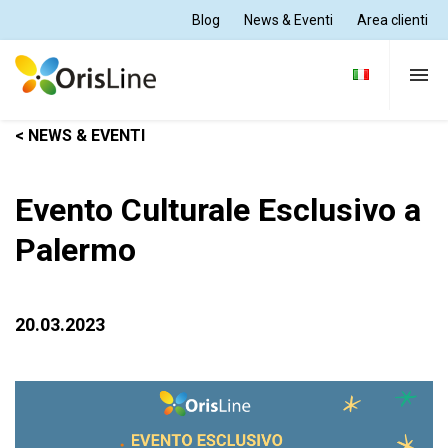
Blog
News & Eventi
Area clienti
< NEWS & EVENTI
Per Dentisti
Evento Culturale Esclusivo a
Per Odontotecnici
Palermo
Tutte le soluzioni
20.03.2023
Supporto e formazione
Chi siamo