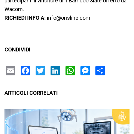
partecipanti il vincitore di 1 Bamboo Slate offerto da
Wacom.
RICHIEDI INFO A:
info@orisline.com
CONDIVIDI
Email
Facebook
Twitter
LinkedIn
WhatsApp
Messenge
Condiv
ARTICOLI CORRELATI