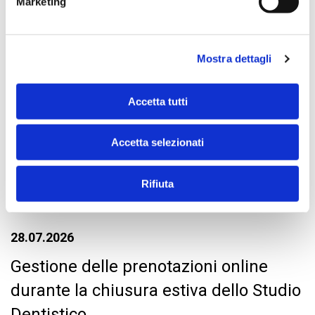
odontoiatrico
Marketing
Mostra dettagli
Accetta tutti
Accetta selezionati
Rifiuta
28.07.2026
Gestione delle prenotazioni online
durante la chiusura estiva dello Studio
Dentistico