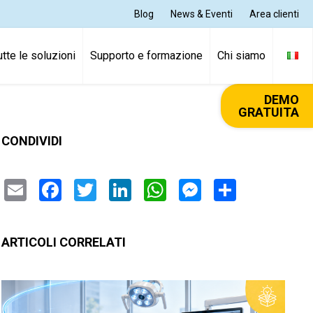
Blog
News & Eventi
Area clienti
utte le soluzioni
Supporto e formazione
Chi siamo
DEMO
GRATUITA
CONDIVIDI
Email
Facebook
Twitter
LinkedIn
WhatsApp
Messenger
Condivi
ARTICOLI CORRELATI