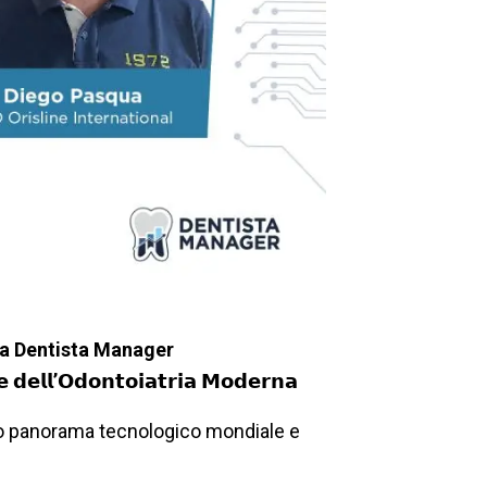
da Dentista Manager
𝘁𝗲 𝗱𝗲𝗹𝗹’𝗢𝗱𝗼𝗻𝘁𝗼𝗶𝗮𝘁𝗿𝗶𝗮 𝗠𝗼𝗱𝗲𝗿𝗻𝗮
ero panorama tecnologico mondiale e