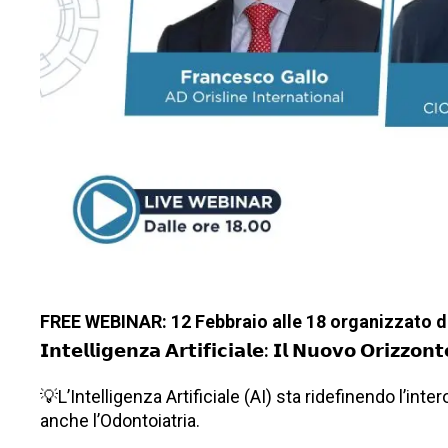
FREE WEBINAR: 12 Febbraio alle 18 organizzato 
𝗜𝗻𝘁𝗲𝗹𝗹𝗶𝗴𝗲𝗻𝘇𝗮 𝗔𝗿𝘁𝗶𝗳𝗶𝗰𝗶𝗮𝗹𝗲: 𝗜𝗹 𝗡𝘂𝗼𝘃𝗼 𝗢𝗿𝗶𝘇𝘇𝗼
💡
L’Intelligenza Artificiale
(AI) sta ridefinendo l’int
anche l’Odontoiatria.