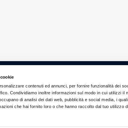
 cookie
Contatti
rsonalizzare contenuti ed annunci, per fornire funzionalità dei so
0063, Cernusco sul Naviglio (MI)
Privacy Policy
ffico. Condividiamo inoltre informazioni sul modo in cui utilizzi il 
 occupano di analisi dei dati web, pubblicità e social media, i qual
Cookie Policy
azioni che hai fornito loro o che hanno raccolto dal tuo utilizzo d
 this website
o the Terms of Use.