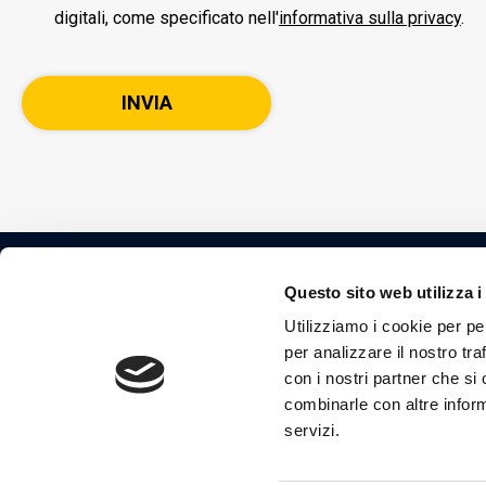
digitali, come specificato nell'
informativa sulla privacy
.
Questo sito web utilizza i
Henry Schein ONE Italia srl
Utilizziamo i cookie per pe
Via Giovanni Amendola, 7 2
per analizzare il nostro tra
con i nostri partner che si
P. IVA: IT11654690152.
combinarle con altre inform
All rights reserved. Use of
servizi.
signifies your agreement t