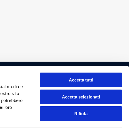
Accetta tutti
cial media e
nostro sito
Accetta selezionati
i potrebbero
ei loro
Rifiuta