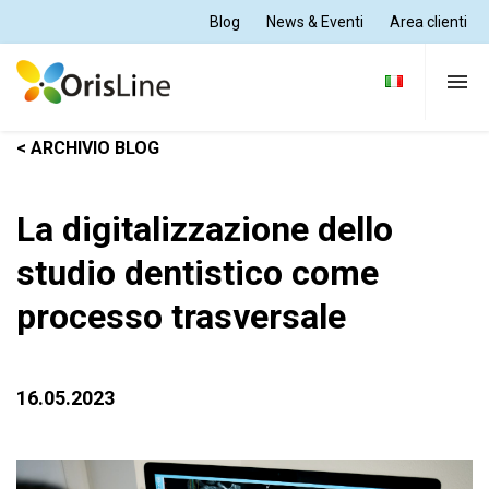
Blog
News & Eventi
Area clienti
< ARCHIVIO BLOG
Per Dentisti
La digitalizzazione dello
Per Odontotecnici
studio dentistico come
processo trasversale
Tutte le soluzioni
Supporto e formazione
16.05.2023
Chi siamo