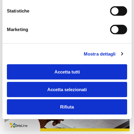
sicuro
Statistiche
compliance odontoiatrica
conservazione documenti
digitali
dematerializzazione
digitalizzazione studio
Marketing
dentistico
OrisDent
OrisLine
software gestionale
odontoiatrico
Mostra dettagli
Accetta tutti
Accetta selezionati
Rifiuta