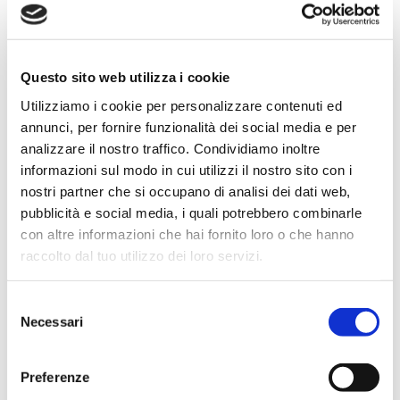
ARTICOLI CORRELATI
Questo sito web utilizza i cookie
Utilizziamo i cookie per personalizzare contenuti ed
annunci, per fornire funzionalità dei social media e per
analizzare il nostro traffico. Condividiamo inoltre
informazioni sul modo in cui utilizzi il nostro sito con i
nostri partner che si occupano di analisi dei dati web,
pubblicità e social media, i quali potrebbero combinarle
con altre informazioni che hai fornito loro o che hanno
raccolto dal tuo utilizzo dei loro servizi.
Selezione
Necessari
del
04.08.2026
consenso
Preferenze
Come archiviare i documenti in modo