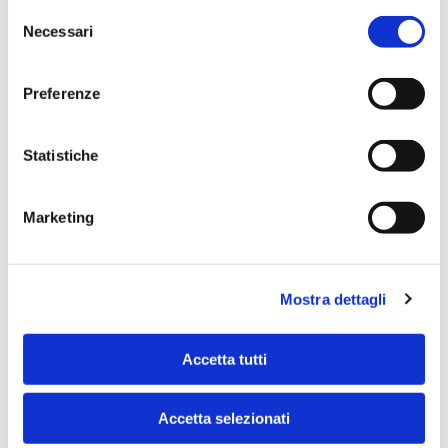
Selezione
fondamentale per il successo del piano
Necessari
del
terapeutico.
consenso
Preferenze
Statistiche
Marketing
Mostra dettagli
DISTINGUITI DAI COMPETITORS
Fai vivere ai Pazienti la migliore
esperienza possibile. Grazie a servizi
Accetta tutti
esclusivi come i video educativi di
MyEduco, i pazienti percepiscono la
Accetta selezionati
qualità e l’attenzione offerti dal tuo