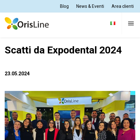
Blog
News & Eventi
Area clienti
< NEWS & EVENTI
Per Dentisti
Scatti da Expodental 2024
Per Odontotecnici
23.05.2024
Tutte le soluzioni
Supporto e formazione
Chi siamo