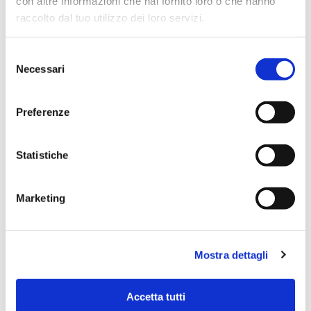
con altre informazioni che hai fornito loro o che hanno
Email
Facebook
Twitter
LinkedIn
WhatsApp
Messenge
Condiv
raccolto dal tuo utilizzo dei loro servizi.
Selezione
ARTICOLI CORRELATI
Necessari
del
consenso
Preferenze
Statistiche
Marketing
Mostra dettagli
04.08.2026
Accetta tutti