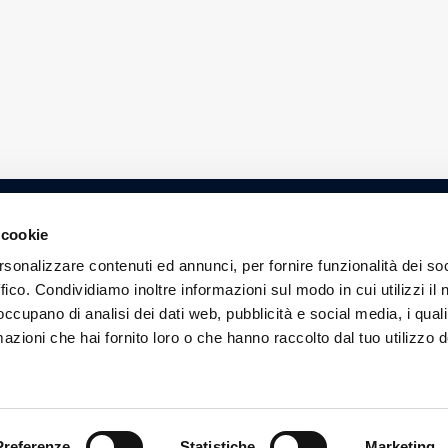
 cookie
Contatti
rsonalizzare contenuti ed annunci, per fornire funzionalità dei so
0063, Cernusco sul Naviglio (MI)
Privacy Policy
ffico. Condividiamo inoltre informazioni sul modo in cui utilizzi il 
 occupano di analisi dei dati web, pubblicità e social media, i qual
Cookie Policy
azioni che hai fornito loro o che hanno raccolto dal tuo utilizzo d
 this website
o the Terms of Use.
Preferenze
Statistiche
Marketing