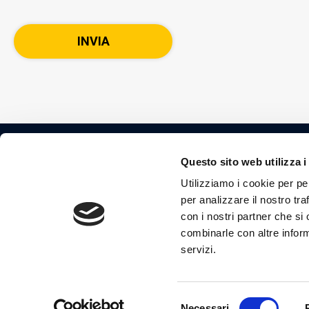
Questo sito web utilizza i
Henry Schein ONE Italia srl
Utilizziamo i cookie per pe
Via Giovanni Amendola, 7 2
per analizzare il nostro tra
con i nostri partner che si
P. IVA: IT11654690152.
combinarle con altre inform
All rights reserved. Use of
servizi.
signifies your agreement t
Selezione
Necessari