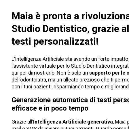
Maia è pronta a rivoluziona
Studio Dentistico, grazie a
testi personalizzati!
L’Intelligenza Artificiale sta avendo un forte impa
l’assistente virtuale per lo Studio Dentistico integra
qui per dimostrarlo. Non è solo un
supporto per le 
dell’odontoiatra, ma un alleato prezioso che ti perm
con i tuoi pazienti, risparmiando tempo e migliorando
Generazione automatica di testi pers
efficace e in poco tempo
Grazie all’
Intelligenza Artificiale generativa
, Maia 
mail o SMS da inviare ai tuoi pazienti. Guarda come 