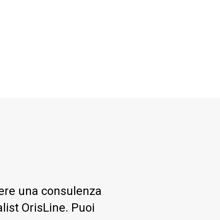
er
vidi
evere una consulenza
ist OrisLine. Puoi