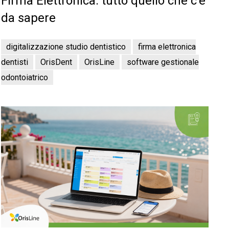
Firma Elettronica: tutto quello che c’è
da sapere
digitalizzazione studio dentistico
firma elettronica
dentisti
OrisDent
OrisLine
software gestionale
odontoiatrico