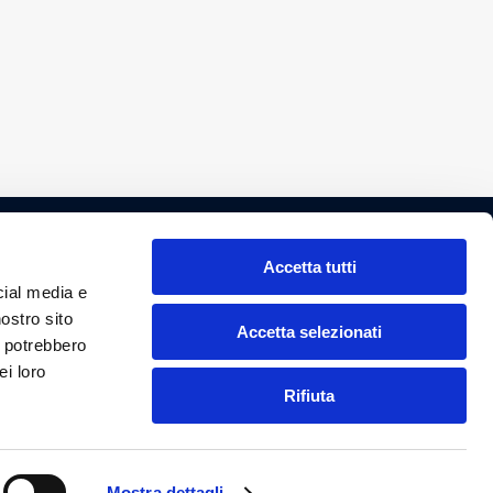
Accetta tutti
cial media e
nostro sito
Accetta selezionati
i potrebbero
ei loro
Rifiuta
Mostra dettagli