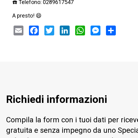
☎️ Telefono:
0289617547
A presto! 😄
Email
Facebook
Twitter
LinkedIn
WhatsApp
Messeng
Condi
Richiedi informazioni
Compila la form con i tuoi dati per ric
gratuita e senza impegno da uno Special