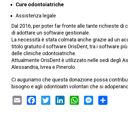
Cure odontoiatriche
Assistenza legale
Dal 2016, per poter far fronte alle tante richieste di
di adottare un software gestionale.
La necessità è stata colmata anche grazie ad un acc
titolo gratuito il software
OrisDent
, tra i software p
delle cliniche odontoiatriche.
Attualmente OrisDent è utilizzato nelle sedi degli Asil
Alessandria, Ivrea e Pinerolo.
Ci auguriamo che questa donazione possa contribuir
bisogno e agli odontoiatri volontari che si adopera
Email
Facebook
Twitter
LinkedIn
WhatsApp
Messeng
Condi