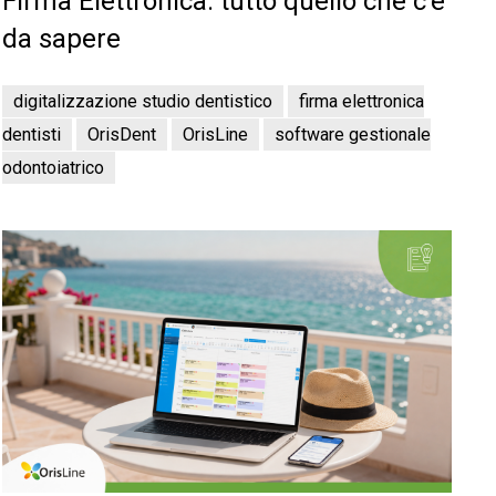
Firma Elettronica: tutto quello che c’è
da sapere
digitalizzazione studio dentistico
firma elettronica
dentisti
OrisDent
OrisLine
software gestionale
odontoiatrico