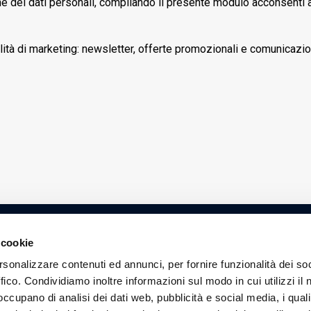
ne dei dati personali, compilando il presente modulo acconsenti a
alità di marketing: newsletter, offerte promozionali e comunicazi
 cookie
Contatti
rsonalizzare contenuti ed annunci, per fornire funzionalità dei so
0063, Cernusco sul Naviglio (MI)
Privacy Policy
ffico. Condividiamo inoltre informazioni sul modo in cui utilizzi il 
 occupano di analisi dei dati web, pubblicità e social media, i qual
Cookie Policy