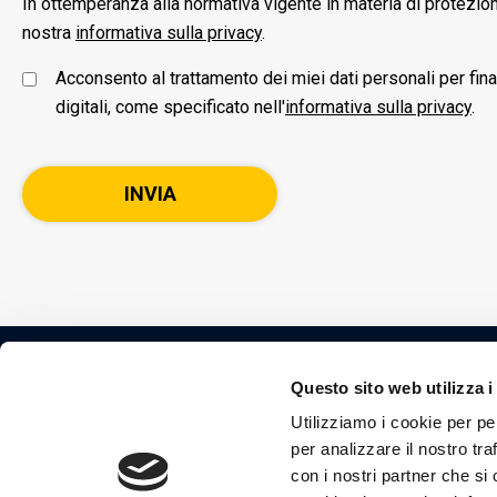
In ottemperanza alla normativa vigente in materia di protezio
nostra
informativa sulla privacy
.
Acconsento al trattamento dei miei dati personali per fin
digitali, come specificato nell'
informativa sulla privacy
.
Questo sito web utilizza i
Henry Schein ONE Italia srl
Utilizziamo i cookie per pe
Via Giovanni Amendola, 7 2
per analizzare il nostro tra
con i nostri partner che si
P. IVA: IT11654690152.