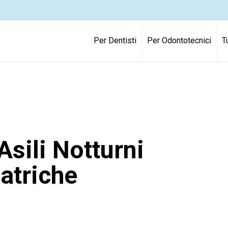
Per Dentisti
Per Odontotecnici
T
Asili Notturni
iatriche