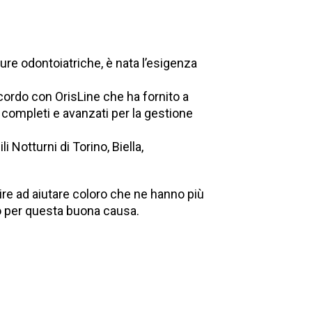
 cure odontoiatriche, è nata l’esigenza
ordo con OrisLine che ha fornito a
iù completi e avanzati per la gestione
i Notturni di Torino, Biella,
e ad aiutare coloro che ne hanno più
no per questa buona causa.
er
vidi