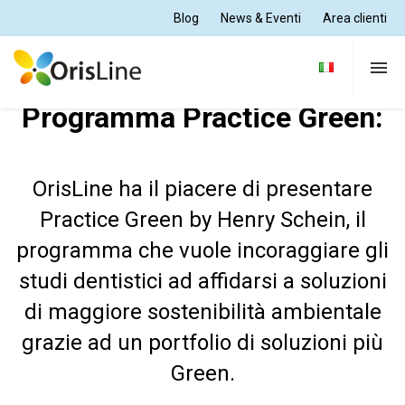
Blog
News & Eventi
Area clienti
Programma Practice Green:
Per Dentisti
OrisLine ha il piacere di presentare
Per Odontotecnici
Practice Green by Henry Schein, il
programma che vuole incoraggiare gli
Tutte le soluzioni
studi dentistici ad affidarsi a soluzioni
di maggiore sostenibilità ambientale
Supporto e formazione
grazie ad un portfolio di soluzioni più
Green.
Chi siamo