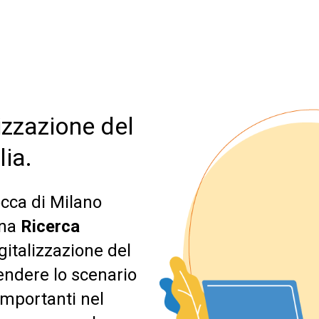
lizzazione del
lia.
occa di Milano
una
Ricerca
igitalizzazione del
endere lo scenario
 importanti nel