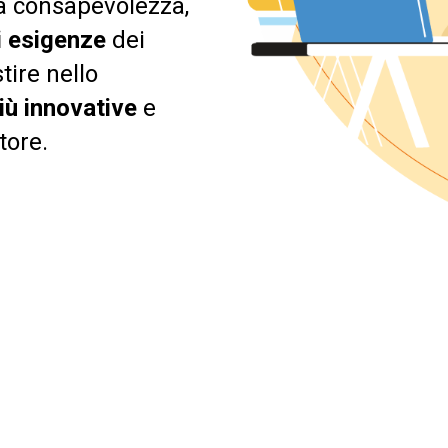
ta consapevolezza,
i esigenze
dei
tire nello
iù innovative
e
tore.