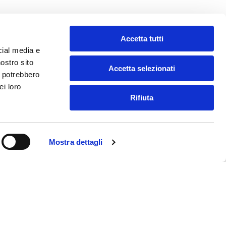
Accetta tutti
cial media e
nostro sito
Accetta selezionati
i potrebbero
ei loro
Rifiuta
Mostra dettagli
 Ricerca Scientifica
ella digitalizzazione negli