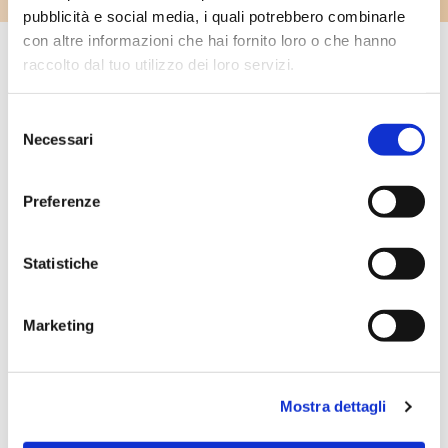
pubblicità e social media, i quali potrebbero combinarle
con altre informazioni che hai fornito loro o che hanno
raccolto dal tuo utilizzo dei loro servizi.
INTEGRAZIONI CORRELATE
Selezione
Necessari
del
consenso
Preferenze
Fidelizza i pazienti con comunicazioni
Statistiche
mirate ed automatiche
Marketing
VISITA LA PAGINA
Mostra dettagli