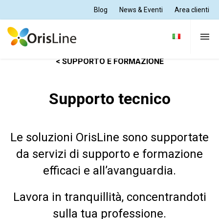
Blog
News & Eventi
Area clienti
< SUPPORTO E FORMAZIONE
Per Dentisti
Supporto tecnico
Per Odontotecnici
Le soluzioni OrisLine sono supportate
Tutte le soluzioni
da servizi di supporto e formazione
efficaci e all’avanguardia.
Supporto e formazione
Lavora in tranquillità, concentrandoti
Chi siamo
sulla tua professione.