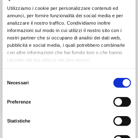
Live
Utilizziamo i cookie per personalizzare contenuti ed
annunci, per fornire funzionalità dei social media e per
Update
analizzare il nostro traffico. Condividiamo inoltre
informazioni sul modo in cui utilizzi il nostro sito con i
nostri partner che si occupano di analisi dei dati web,
pubblicità e social media, i quali potrebbero combinarle
Non devi preoccuparti di installare gli
con altre informazioni che hai fornito loro o che hanno
aggiornamenti, trovi sempre il tuo
raccolto dal tuo utilizzo dei loro servizi.
programma disponibile alla versione più
recente. Pensiamo noi a tutto!
Selezione
Necessari
del
consenso
Preferenze
Statistiche