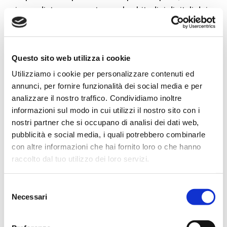
immediata e coerente con le abitudini digitali dei
pazienti.
In un contesto in cui i cittadini utilizzano sempre più
frequentemente strumenti digitali per gestire la
Questo sito web utilizza i cookie
propria salute, offrire la possibilità di prenotare online
Utilizziamo i cookie per personalizzare contenuti ed
significa rispondere a un’esigenza concreta e in
annunci, per fornire funzionalità dei social media e per
continua crescita. Per gli studi dentistici, questa
analizzare il nostro traffico. Condividiamo inoltre
evoluzione rappresenta un’opportunità per coniugare
informazioni sul modo in cui utilizzi il nostro sito con i
qualità del servizio, efficienza organizzativa e
nostri partner che si occupano di analisi dei dati web,
accessibilità delle cure, contribuendo a costruire
pubblicità e social media, i quali potrebbero combinarle
un’esperienza positiva fin dal primo contatto con il
con altre informazioni che hai fornito loro o che hanno
paziente e a rafforzare la competitività dello studio.
raccolto dal tuo utilizzo dei loro servizi.
FAQ: Domande frequenti sulla prenotazione online
per gli studi dentistici
Selezione
Necessari
del
Quali appuntamenti possono essere gestiti
consenso
tramite la prenotazione online?