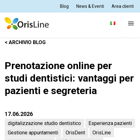
Blog
News & Eventi
Area clienti
< ARCHIVIO BLOG
Per Dentisti
Prenotazione online per
Per Odontotecnici
studi dentistici: vantaggi per
pazienti e segreteria
Tutte le soluzioni
Supporto e formazione
17.06.2026
digitalizzazione studio dentistico
Esperienza pazienti
Chi siamo
Gestione appuntamenti
OrisDent
OrisLine