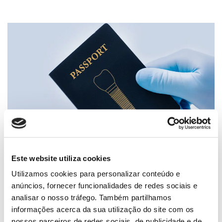
Este website utiliza cookies
Utilizamos cookies para personalizar conteúdo e
12.01.2024
anúncios, fornecer funcionalidades de redes sociais e
Passaporte de implante: Pode gerir
analisar o nosso tráfego. Também partilhamos
informações acerca da sua utilização do site com os
com o OrisDent Q
nossos parceiros de redes sociais, de publicidade e de