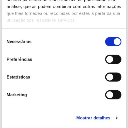
Eventos
análise, que as podem combinar com outras informações
que lhes forneceu ou recolhidas por estes a partir da sua
utilização dos respetivos serviços.
Seleção
Necessários
de
consentimento
Preferências
26.09.2023
Estatísticas
OrisLine participa na XXXII
Expodentaria na Porto
Marketing
Eventos
Mostrar detalhes