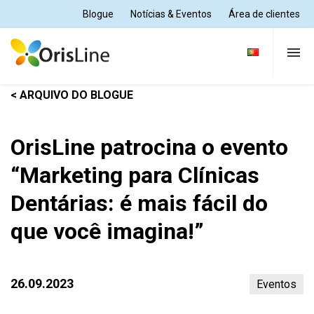
Blogue
Notícias & Eventos
Área de clientes
< ARQUIVO DO BLOGUE
Clínica Dentária
OrisLine patrocina o evento
Laboratório Dentário
“Marketing para Clínicas
Dentárias: é mais fácil do
Soluções
que você imagina!”
Assistência e Formação
26.09.2023
Eventos
Quem Somos