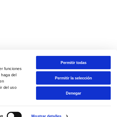
Permitir todas
er funciones
 haga del
Permitir la selección
den
r del uso
Denegar
ng
Mostrar detalles