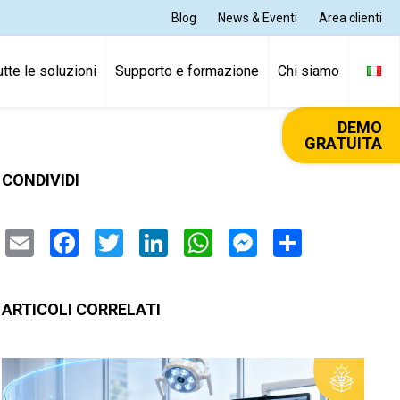
Blog
News & Eventi
Area clienti
utte le soluzioni
Supporto e formazione
Chi siamo
DEMO
GRATUITA
CONDIVIDI
Email
Facebook
Twitter
LinkedIn
WhatsApp
Messenger
Condivi
ARTICOLI CORRELATI