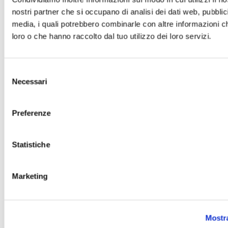
nostri partner che si occupano di analisi dei dati web, pubblic
media, i quali potrebbero combinarle con altre informazioni ch
loro o che hanno raccolto dal tuo utilizzo dei loro servizi.
Selezione
Necessari
del
consenso
Preferenze
Statistiche
28.07.2026
Marketing
Gestione delle prenotazioni online
durante la chiusura estiva dello Studio
Dentistico
Mostra