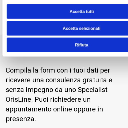
comunicazione paziente
digitalizzazione studio
dentistico
OrisDent
OrisLine
software gestionale
Accetta tutti
odontoiatrico
studio dentistico
Accetta selezionati
Rifiuta
Richiedi informazioni
Compila la form con i tuoi dati per
ricevere una consulenza gratuita e
senza impegno da uno Specialist
OrisLine. Puoi richiedere un
appuntamento online oppure in
presenza.