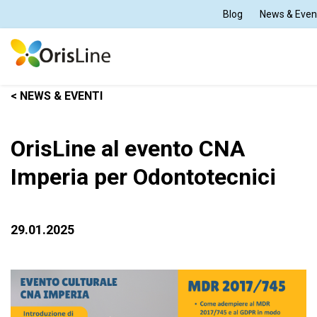
Blog
News & Even
< NEWS & EVENTI
Per Dentisti
OrisLine al evento CNA
Per Odontotecnici
Imperia per Odontotecnici
Tutte le soluzioni
29.01.2025
Supporto e formazione
Chi siamo