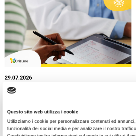
29.07.2026
Firma Elettronica: tutto quello che c’è
da sapere
digitalizzazione studio dentistico
firma elettronica
Questo sito web utilizza i cookie
dentisti
OrisDent
OrisLine
software gestionale
Utilizziamo i cookie per personalizzare contenuti ed annunci, 
odontoiatrico
funzionalità dei social media e per analizzare il nostro traffico
Condividiamo inoltre informazioni sul modo in cui utilizzi il no