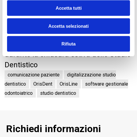
Accetta tutti
Accetta selezionati
28.07.2026
Gestione delle prenotazioni online
Rifiuta
durante la chiusura estiva dello Studio
Dentistico
comunicazione paziente
digitalizzazione studio
dentistico
OrisDent
OrisLine
software gestionale
odontoiatrico
studio dentistico
Richiedi informazioni