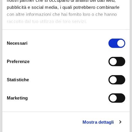
pubblicità e social media, i quali potrebbero combinarle
29.07.2026
con altre informazioni che hai fornito loro o che hanno
raccolto dal tuo utilizzo dei loro servizi.
Firma Elettronica: tutto quello che c’è
da sapere
Selezione
Necessari
del
digitalizzazione studio dentistico
firma elettronica
consenso
dentisti
OrisDent
OrisLine
software gestionale
Preferenze
odontoiatrico
Statistiche
Marketing
Mostra dettagli