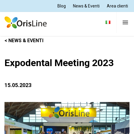
Blog
News & Eventi
Area clienti
< NEWS & EVENTI
Per Dentisti
Expodental Meeting 2023
Per Odontotecnici
15.05.2023
Tutte le soluzioni
Supporto e formazione
Chi siamo