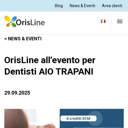
Blog
News & Eventi
Area clienti
< NEWS & EVENTI
Per Dentisti
OrisLine all’evento per
Per Odontotecnici
Dentisti AIO TRAPANI
Tutte le soluzioni
29.09.2025
Supporto e formazione
Chi siamo