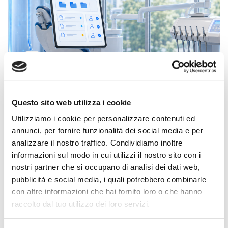
04.08.2026
Questo sito web utilizza i cookie
Come archiviare i documenti in modo
Utilizziamo i cookie per personalizzare contenuti ed
sicuro
annunci, per fornire funzionalità dei social media e per
compliance odontoiatrica
conservazione documenti
analizzare il nostro traffico. Condividiamo inoltre
informazioni sul modo in cui utilizzi il nostro sito con i
digitali
dematerializzazione
digitalizzazione studio
nostri partner che si occupano di analisi dei dati web,
dentistico
OrisDent
OrisLine
software gestionale
pubblicità e social media, i quali potrebbero combinarle
odontoiatrico
con altre informazioni che hai fornito loro o che hanno
raccolto dal tuo utilizzo dei loro servizi.